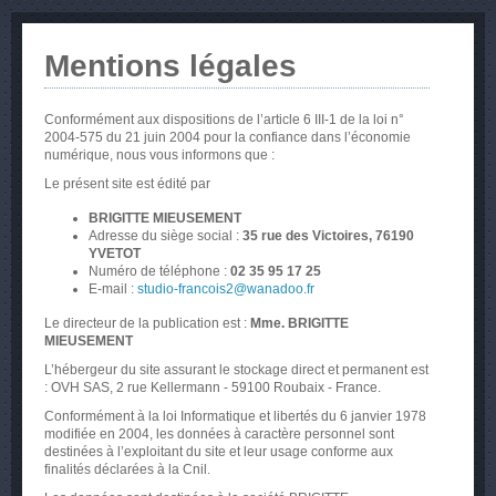
Nos galeries
Mentions légales
Famille
Livre album
Conformément aux dispositions de l’article 6 III-1 de la loi n°
Portrait enfants
2004-575 du 21 juin 2004 pour la confiance dans l’économie
numérique, nous vous informons que :
Mariage
Le présent site est édité par
BRIGITTE MIEUSEMENT
Adresse du siège social :
35 rue des Victoires, 76190
YVETOT
Numéro de téléphone :
02 35 95 17 25
E-mail :
studio-francois2@wanadoo.fr
Le directeur de la publication est :
Mme. BRIGITTE
MIEUSEMENT
Consultez nos galeries de photos
L’hébergeur du site assurant le stockage direct et permanent est
: OVH SAS, 2 rue Kellermann - 59100 Roubaix - France.
Conformément à la loi Informatique et libertés du 6 janvier 1978
Services
modifiée en 2004, les données à caractère personnel sont
destinées à l’exploitant du site et leur usage conforme aux
PHOTOS D'IDENTITE ANTS POUR
finalités déclarées à la Cnil.
PERMIS DE CONDUIRE