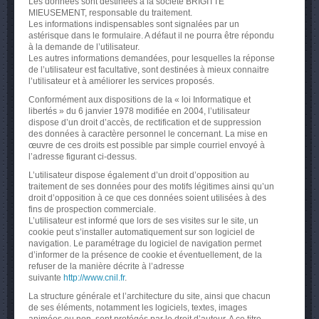
Les données sont destinées à la société BRIGITTE
MIEUSEMENT, responsable du traitement.
Les informations indispensables sont signalées par un
Actualités
astérisque dans le formulaire. A défaut il ne pourra être répondu
à la demande de l’utilisateur.
Tarifs
Les autres informations demandées, pour lesquelles la réponse
de l’utilisateur est facultative, sont destinées à mieux connaitre
l’utilisateur et à améliorer les services proposés.
Conformément aux dispositions de la « loi Informatique et
libertés » du 6 janvier 1978 modifiée en 2004, l’utilisateur
dispose d’un droit d’accès, de rectification et de suppression
des données à caractère personnel le concernant. La mise en
œuvre de ces droits est possible par simple courriel envoyé à
l’adresse figurant ci-dessus.
L’utilisateur dispose également d’un droit d’opposition au
traitement de ses données pour des motifs légitimes ainsi qu’un
droit d’opposition à ce que ces données soient utilisées à des
fins de prospection commerciale.
L’utilisateur est informé que lors de ses visites sur le site, un
cookie peut s’installer automatiquement sur son logiciel de
navigation. Le paramétrage du logiciel de navigation permet
d’informer de la présence de cookie et éventuellement, de la
refuser de la manière décrite à l’adresse
suivante
http://www.cnil.fr
.
La structure générale et l’architecture du site, ainsi que chacun
de ses éléments, notamment les logiciels, textes, images