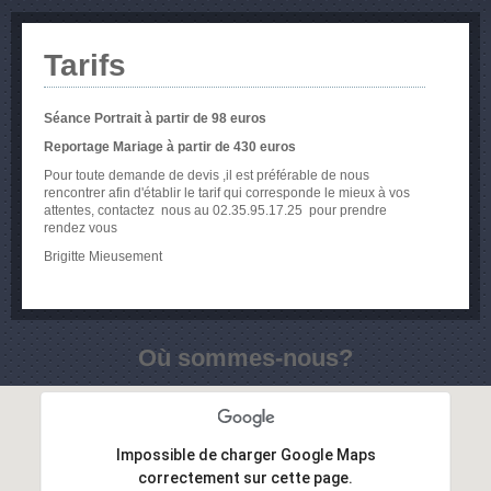
Nos galeries
Tarifs
Famille
Livre album
Séance Portrait à partir de 98 euros
Portrait enfants
Reportage Mariage à partir de 430 euros
Mariage
Pour toute demande de devis ,il est préférable de nous
rencontrer afin d'établir le tarif qui corresponde le mieux à vos
attentes, contactez nous au 02.35.95.17.25 pour prendre
rendez vous
Brigitte Mieusement
Où sommes-nous?
Consultez nos galeries de photos
Services
Impossible de charger Google Maps
PHOTOS D'IDENTITE ANTS POUR
correctement sur cette page.
PERMIS DE CONDUIRE